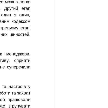
се можна легко 
 Другий етап 
 один з один, 
вним кодексом 
третьому етапі 
их цінностей. 
иву, сприяти 
не суперечила 
боти та захват 
щоб працювали 
е згрупувати 