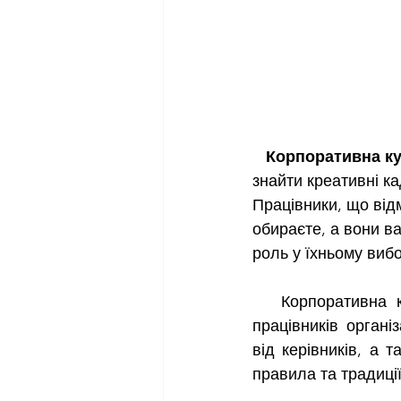
Корпоративна к
знайти креативні ка
Працівники, що відм
обираєте, а вони в
роль у їхньому вибо
   Корпоративна культура є сукупністю моделей поведінки, що спостерігаються у 
працівників органі
від керівників, а т
правила та традиції