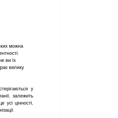
яких можна 
нтності.  
е ви їх 
рає велику 
анії, залежить 
 усі цінності, 
ізації.