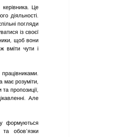
го діяльності. 
пільні погляди 
атися із своєї 
ики, щоб вони 
 вміти чути і 
 має розуміти, 
та пропозиції, 
кавленні. Але 
та обов’язки 