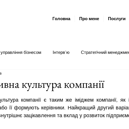
Головна
Про мене
Послуги
управління бізнесом
Інтерв'ю
Стратегічний менеджме
в
ераційний менеджмент
Грантовий менеджмент
Коучин
вна культура компанії
ок.
бо її формують керівники. Найкращий другий варіан
внутрішнє зацікавлення та вклад у розвиток підприєм