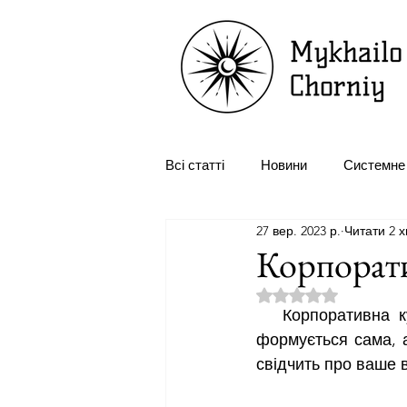
Всі статті
Новини
Системне 
27 вер. 2023 р.
Читати 2 х
Розстановка персоналу
Оп
Корпорати
Оцінка: NaN з 5 зір
   Корпоративна культура компанії є таким же іміджем компанії, як і її лого. Вона 
формується сама, а
свідчить про ваше 