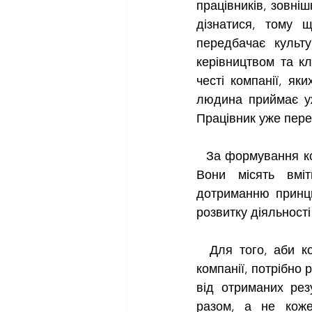
працівників, зовніш
дізнатися, тому щ
передбачає культу
керівництвом та кл
честі компанії, як
людина приймає уж
Працівник уже пере
  За формування корпоративної культури найбільше відповідають також і менеджери. 
Вони місять вміт
дотриманню принци
розвитку діяльності 
  Для того, аби корпоративна культура сприяла покращенню роботи та настроїв у 
компанії, потрібно 
від отриманих рез
разом, а не коже