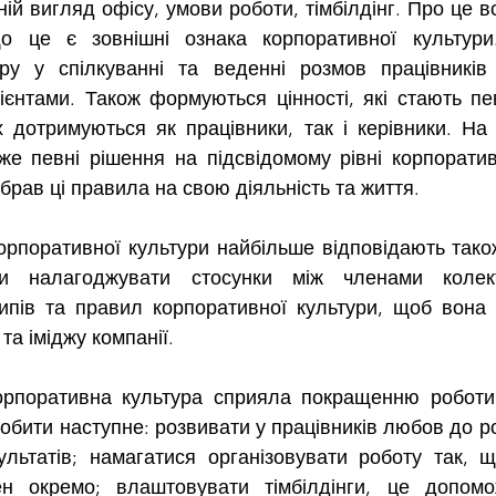
ній вигляд офісу, умови роботи, тімбілдінг. Про це в
о це є зовнішні ознака корпоративної культури.
ру у спілкуванні та веденні розмов працівників
ієнтами. Також формуються цінності, які стають пе
их дотримуються як працівники, так і керівники. На 
е певні рішення на підсвідомому рівні корпоративн
брав ці правила на свою діяльність та життя.
и налагоджувати стосунки між членами колект
пів та правил корпоративної культури, щоб вона 
та іміджу компанії.
робити наступне: розвивати у працівників любов до ро
ультатів; намагатися організовувати роботу так, 
н окремо; влаштовувати тімбілдінги, це допомож