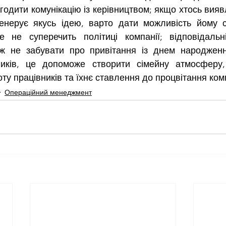
годити комунікацію із керівництвом; якщо хтось виявля
генерує якусь ідею, варто дати можливість йому с
 не суперечить політиці компанії; відповідальн
ж не забувати про привітання із днем народженн
ників, це допоможе створити сімейну атмосферу,
у працівників та їхнє ставлення до процвітання комп
Операційний менеджмент