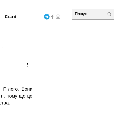
Статті
нт
г та НЛП
т, тому що це 
ства.