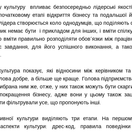
очатковому етапі відкриття бізнесу та подальшої йо
лідера створюється коло однодумців, що поділяють с
ик немає бути  і прикладом для інших, і вміти спілкув
вміти правильно розподіляти обов’язки між працівн
є завдання, для його успішного виконання, а також
.
лова добре, а більше ще краще. Голова підприємства
брана ним же, отже, у них також можуть бути скарги 
 покращення бізнесу, адже вони у цьому також заці
іти фільтрували усе, що пропонують інші.
аспекти культури: дрес-код, правила поведінки 