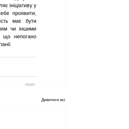
є ініціативу у 
ебе проявити, 
ість має бути 
ям чи іншими 
 що непогано 
анії.
Дивитися всі