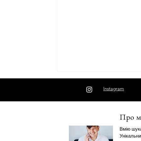
Instagram
Про м
Вмію шука
Не читайте думки — ставте
Унікальни