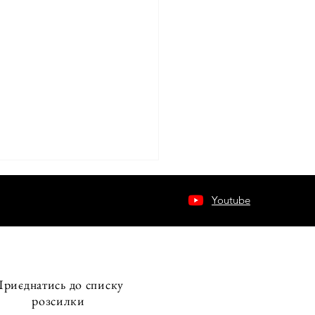
Youtube
риєднатись до списку
типи Стіва Джобса на
розсилки