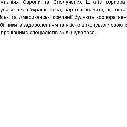
ваги, ніж в Україні. Хоча, варто зазначити, що остан
ські та Американські компанії будують корпоративну
робітники із задоволенням та якісно виконували свою ро
 працівників-спеціалістів збільшувалася.