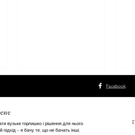
Facebook
ене
П
ти вузьке горлишко і рішення для нього.
Психотипи Стіва Джобса на
Архе
й підхід – я бачу те, що не бачать інші.