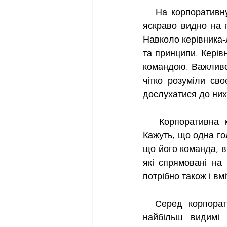
   На корпоративну культуру  впливає безпосередньо лідерські якості керівника. Це 
яскраво видно на п
Навколо керівника-
та принципи. Керівн
командою. Важливо 
чітко розуміли сво
дослухатися до них
   Корпоративна культура показує, які відносини між керівником та працівниками. 
Кажуть, що одна го
що його команда, ви
які спрямовані на
потрібно також і вм
  Серед корпоративної культури виділяють три етапи. На першому формуються 
найбільш видимі 