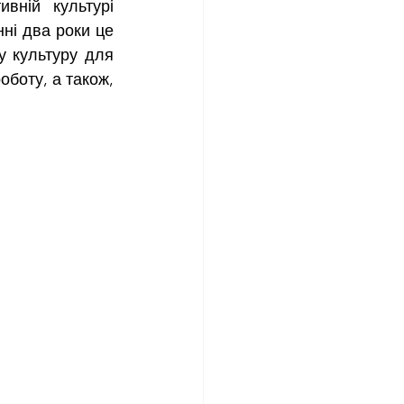
ні два роки це 
 культуру для 
боту, а також, 