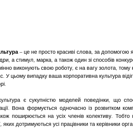
ультура
 – це не просто красиві слова, за допомогою 
дри, а стимул, марка, а також один зі способів конкуре
інно виконують свою роботу, є на вагу золота, тому н
ас. У цьому випадку ваша корпоративна культура відіг
рі.
зації. Вона формується одночасно із розвитком комп
акож поширюється на усіх членів колективу. Тобто це
, яких дотримуються усі працівники та керівники орган