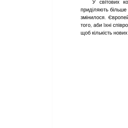
   У світових компаніях Європи та Сполучених Штатів корпоративній культурі 
приділяють більше у
змінилося. Європей
того, аби їхні спів
щоб кількість нових