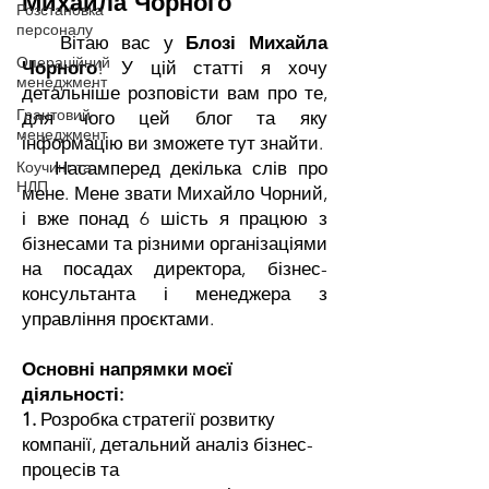
Михайла Чорного
Розстановка
персоналу
Вітаю вас у
Блозі Михайла
Операційний
Чорного
! У цій статті я хочу
менеджмент
детальніше розповісти вам про те,
Грантовий
для чого цей блог та яку
менеджмент
інформацію ви зможете тут знайти.
Коучинг та
Насамперед декілька слів про
НЛП
мене. Мене звати Михайло Чорний,
і вже понад 6 шість я працюю з
бізнесами та різними організаціями
на посадах директора, бізнес-
консультанта і менеджера з
управління проєктами.
Основні напрямки моєї
діяльності:
1.
Розробка стратегії розвитку
компанії, детальний аналіз бізнес-
процесів та