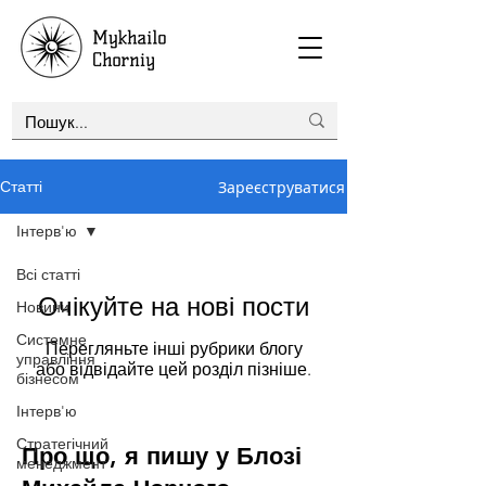
Зареєструватися
Статті
Інтерв'ю
Всі статті
Очікуйте на нові пости
Новини
Системне
Перегляньте інші рубрики блогу
управління
або відвідайте цей розділ пізніше.
бізнесом
Інтерв'ю
Стратегічний
Про що, я пишу у Блозі
менеджмент