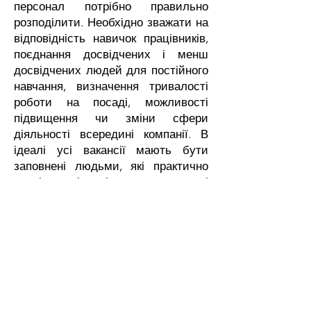
персонал потрібно правильно
розподілити. Необхідно зважати на
відповідність навичок працівників,
поєднання досвідчених і менш
досвідчених людей для постійного
навчання, визначення тривалості
роботи на посаді, можливості
підвищення чи зміни сфери
діяльності всередині компанії. В
ідеалі усі вакансії мають бути
заповнені людьми, які практично
повністю відповідають вимогам і
чиї цінності сходяться з цінностями
організації чи бізнесу. До кожного з
етапів розстановки персоналу
можна написати окрему статтю,
можливо, навіть не одну, адже успіх
— це не лише грамотна процесна
структура організації чи побудова
стратегій, а й люди, які працюють