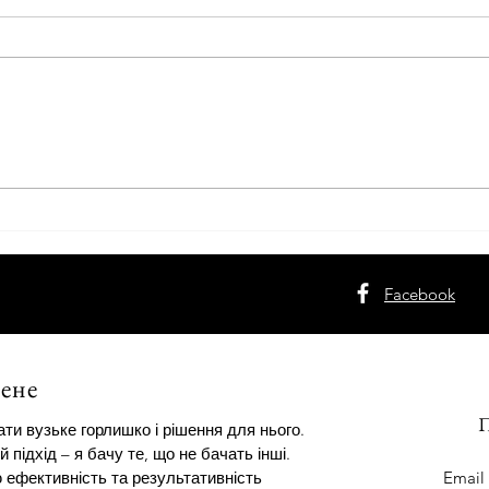
Різдвяні підсумки 2025 року
СИС
КЕР
КОМ
МЕХ
Facebook
ене
П
ти вузьке горлишко і рішення для нього.
й підхід – я бачу те, що не бачать інші.
ефективність та результативність
Email