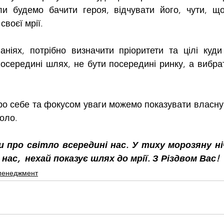
ли будемо бачити героя, відчувати його, чути, що 
воєї мрії.
аніях, потрібно визначити пріоритети та цілі куди
посередині шлях, не бути посередині ринку, а вибра
 себе та фокусом уваги можемо показувати власну с
коло.
и про світло всередині нас. У тиху морозяну ніч
нас,  нехай показує шлях до мрії. З Різдвом Вас!
 менеджмент