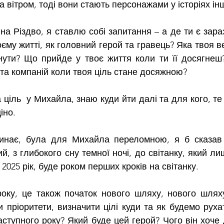
а вітром, тоді вони стають персонажами у історіях ін
на Різдво, я ставлю собі запитання – а де ти є зараз 
єму житті, як головний герой та гравець? Яка твоя вел
нути? Що прийде у твоє життя коли ти її досягнеш
та компаній коли твоя ціль стане досяжною?
 ціль  у Михайла, знаю куди йти далі та для кого, те
іно.
минає, була для Михайла переломною, я б сказав 
й, з глибокого сну темної ночі, до світанку, який ли
 2025 рік, буде роком перших кроків на світанку.
року, це також початок нового шляху, нового шляху
 пріоритети, визначити цілі куди та як будемо рухат
ступного року? Який буде цей герой? Чого він хоче 