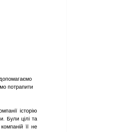
, допомагаємо 
емо потрапити 
мпанії історію 
. Були цілі та 
омпаній її не 