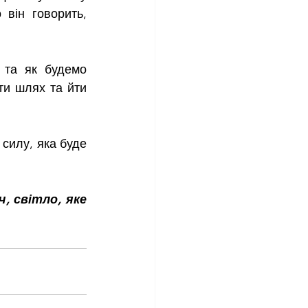
він говорить, 
 та як будемо 
ти шлях та йти 
илу, яка буде 
, світло, яке 