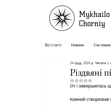
Всі статті
Новини
Системне 
24 груд. 2024 р.
Читати 2 
Розстановка персоналу
Оп
Різдвяні 
Оцінка: NaN з 5 зір
От і завершилась ще
Кожний створював ї