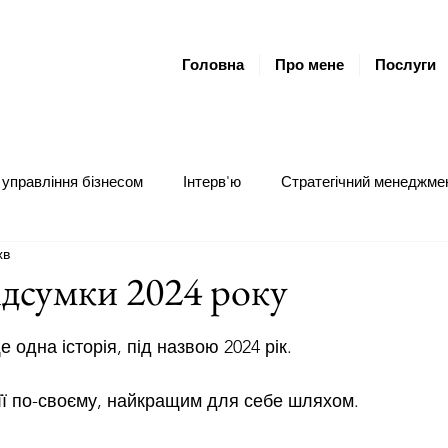
Головна
Про мене
Послуги
управління бізнесом
Інтерв'ю
Стратегічний менеджме
хв
ераційний менеджмент
Грантовий менеджмент
Коучин
підсумки 2024 року
ок.
 одна історія, під назвою 2024 рік.
ї по-своєму, найкращим для себе шляхом.