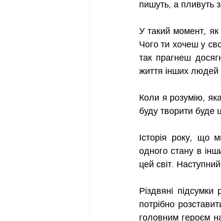
пишуть, а пливуть з
У такий момент, як 
Чого ти хочеш у сво
так прагнеш досяг
життя інших людей 
Коли я розумію, яка
буду творити буде ц
Історія року, що 
одного стану в інши
цей світ. Наступний
Різдвяні підсумки 
потрібно розставити
головним героєм на