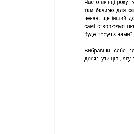
Часто вкінці року, 
там бачимо для себ
чекав, ще інший до
самі створюємо цю 
буде поруч з нами?
Вибравши себе го
досягнути цілі, яку