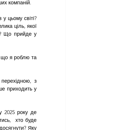
ших компаній.
у цьому світі? 
ика ціль, якої 
? Що прийде у 
 що я роблю та 
перехідною, з 
ше приходить у 
 2025 року де 
ись,  хто буде 
досягнути? Яку 