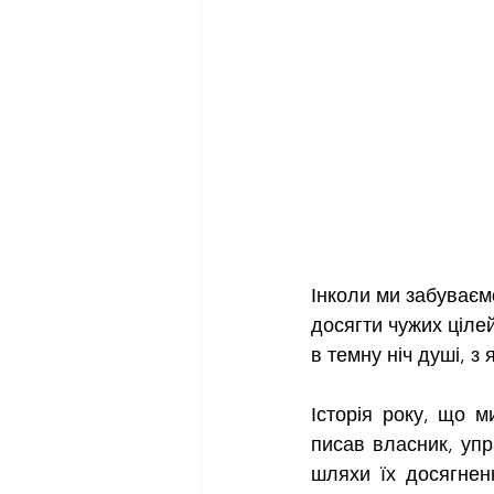
Інколи ми забуваємо
досягти чужих цілей
в темну ніч душі, з
Історія року, що м
писав власник, упра
шляхи їх досягненн