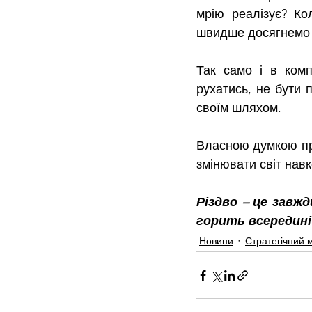
мрію реалізує? Ко
швидше досягнемо с
Так само і в комп
рухатись, не бути 
своїм шляхом.
Власною думкою про
змінювати світ нав
Різдво – це завжд
горить всередині 
Новини
Стратегічний