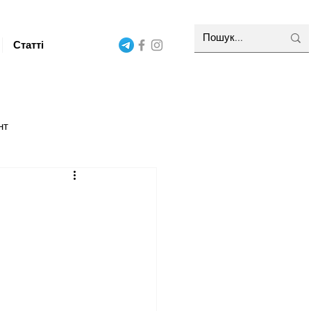
Статті
нт
г та НЛП