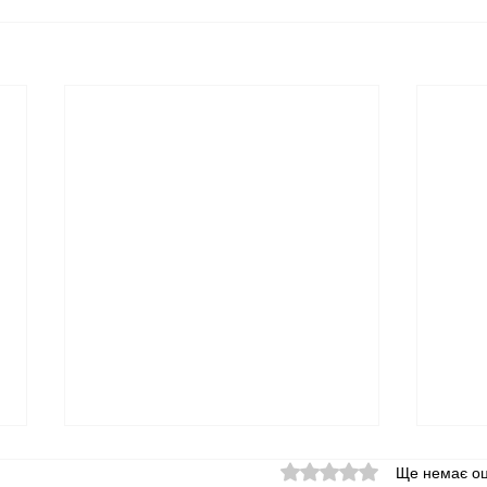
Оцінка: 0 з 5 зірок.
Ще немає оц