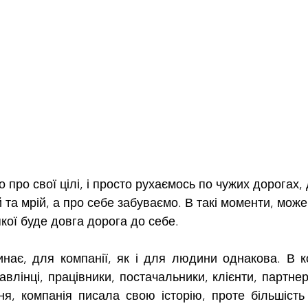
 про свої цілі, і просто рухаємось по чужих дорогах
 та мрій, а про себе забуваємо. В такі моменти, мож
 якої буде довга дорога до себе.
инає, для компанії, як і для людини однакова. В ко
влінці, працівники, постачальники, клієнти, партнери
я, компанія писала свою історію, проте більшість к