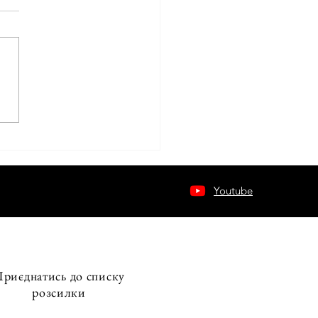
ТЕМА POSDCORB: ЯК
ІВНИКУ ПЕРЕТВОРИТИ
АНДУ НА КЕРОВАНИЙ
АНІЗМ
Youtube
риєднатись до списку
розсилки