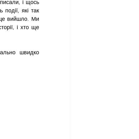
писали, і щось 
події, які так 
це вийшло. Ми 
орії, і хто ще 
ально швидко 